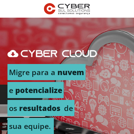
Migre para a
nuvem
e
potencialize
os
resultados
de
sua equipe.